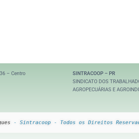
36 – Centro
SINTRACOOP – PR
SINDICATO DOS TRABALHAD
AGROPECUÁRIAS E AGROIND
gues
 - Sintracoop - Todos os Direitos Reserva