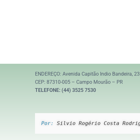
ENDEREÇO: Avenida Capitão Indio Bandeira, 23
CEP: 87310-005 – Campo Mourão – PR
TELEFONE: (44) 3525 7530
Por: 
Silvio Rogério Costa Rodri