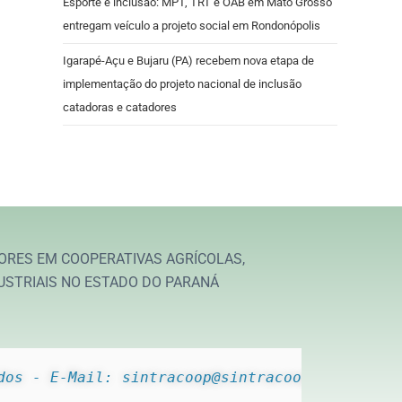
Esporte e inclusão: MPT, TRT e OAB em Mato Grosso
entregam veículo a projeto social em Rondonópolis
Igarapé-Açu e Bujaru (PA) recebem nova etapa de
implementação do projeto nacional de inclusão
catadoras e catadores
ORES EM COOPERATIVAS AGRÍCOLAS,
USTRIAIS NO ESTADO DO PARANÁ
dos - E-Mail: sintracoop@sintracoop.com.br