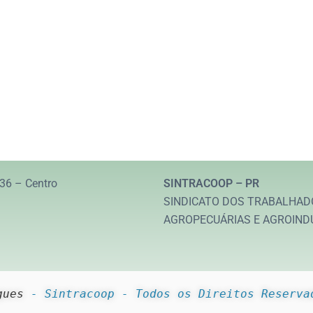
36 – Centro
SINTRACOOP – PR
SINDICATO DOS TRABALHAD
AGROPECUÁRIAS E AGROIND
gues
 - Sintracoop - Todos os Direitos Reserva