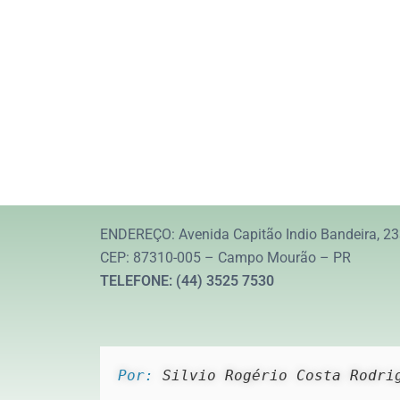
ENDEREÇO: Avenida Capitão Indio Bandeira, 23
CEP: 87310-005 – Campo Mourão – PR
TELEFONE: (44) 3525 7530
Por: 
Silvio Rogério Costa Rodri