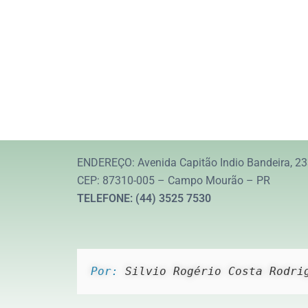
ENDEREÇO: Avenida Capitão Indio Bandeira, 23
CEP: 87310-005 – Campo Mourão – PR
TELEFONE: (44) 3525 7530
Por: 
Silvio Rogério Costa Rodri