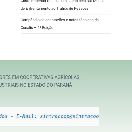
Cristo Redentor recebe iluminação pelo Dia Mundial
de Enfrentamento ao Tráfico de Pessoas
Compêndio de orientações e notas técnicas da
Conalis – 2ª Edição
ORES EM COOPERATIVAS AGRÍCOLAS,
USTRIAIS NO ESTADO DO PARANÁ
dos - E-Mail: sintracoop@sintracoop.com.br