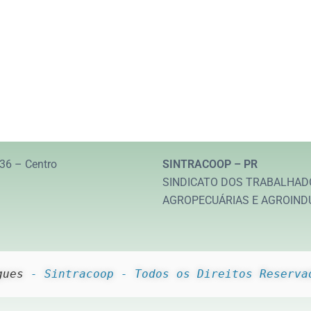
36 – Centro
SINTRACOOP – PR
SINDICATO DOS TRABALHAD
AGROPECUÁRIAS E AGROIND
gues
 - Sintracoop - Todos os Direitos Reserva