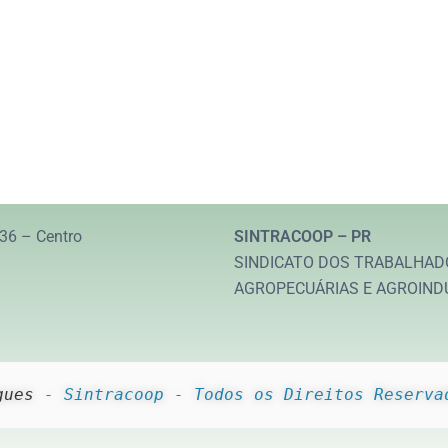
36 – Centro
SINTRACOOP – PR
SINDICATO DOS TRABALHAD
AGROPECUÁRIAS E AGROIND
gues
 - Sintracoop - Todos os Direitos Reserva