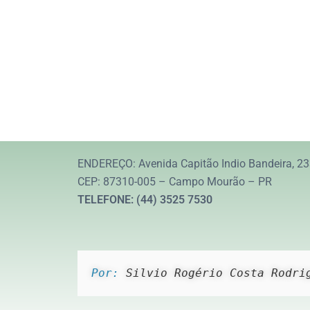
ENDEREÇO: Avenida Capitão Indio Bandeira, 23
CEP: 87310-005 – Campo Mourão – PR
TELEFONE: (44) 3525 7530
Por: 
Silvio Rogério Costa Rodri