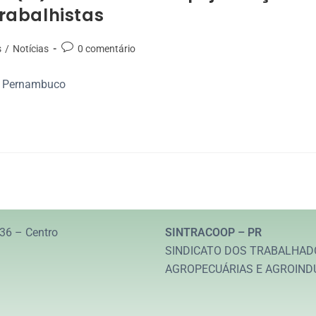
trabalhistas
s
/
Notícias
0 comentário
de Pernambuco
36 – Centro
SINTRACOOP – PR
SINDICATO DOS TRABALHAD
AGROPECUÁRIAS E AGROIND