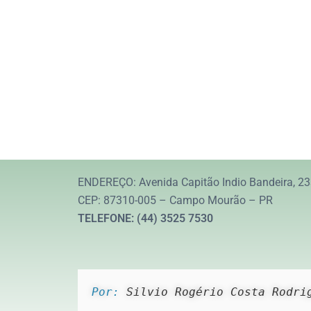
ENDEREÇO: Avenida Capitão Indio Bandeira, 23
CEP: 87310-005 – Campo Mourão – PR
TELEFONE: (44) 3525 7530
Por: 
Silvio Rogério Costa Rodri