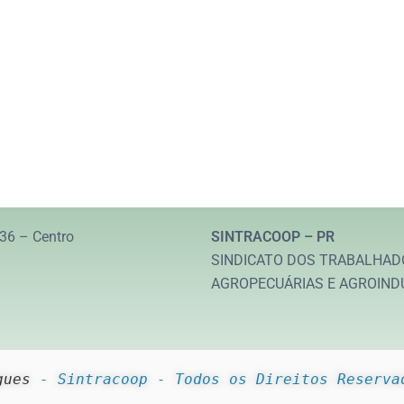
36 – Centro
SINTRACOOP – PR
SINDICATO DOS TRABALHAD
AGROPECUÁRIAS E AGROIND
gues
 - Sintracoop - Todos os Direitos Reserva