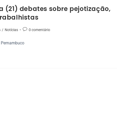
 (21) debates sobre pejotização,
trabalhistas
s
/
Notícias
0 comentário
de Pernambuco