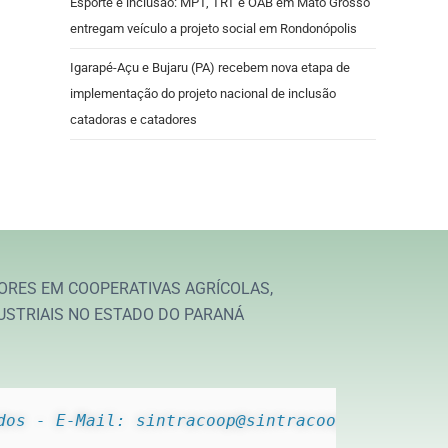
Esporte e inclusão: MPT, TRT e OAB em Mato Grosso
entregam veículo a projeto social em Rondonópolis
Igarapé-Açu e Bujaru (PA) recebem nova etapa de
implementação do projeto nacional de inclusão
catadoras e catadores
ORES EM COOPERATIVAS AGRÍCOLAS,
USTRIAIS NO ESTADO DO PARANÁ
dos - E-Mail: sintracoop@sintracoop.com.br