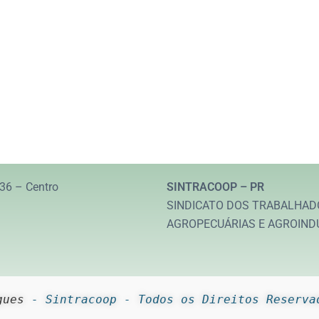
36 – Centro
SINTRACOOP – PR
SINDICATO DOS TRABALHAD
AGROPECUÁRIAS E AGROIND
gues
 - Sintracoop - Todos os Direitos Reserva