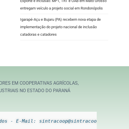
Esporte e inclusão: MPT, TRT e OAB em Mato Grosso
entregam veículo a projeto social em Rondonópolis
Igarapé-Açu e Bujaru (PA) recebem nova etapa de
implementação do projeto nacional de inclusão
catadoras e catadores
ORES EM COOPERATIVAS AGRÍCOLAS,
USTRIAIS NO ESTADO DO PARANÁ
dos - E-Mail: sintracoop@sintracoop.com.br