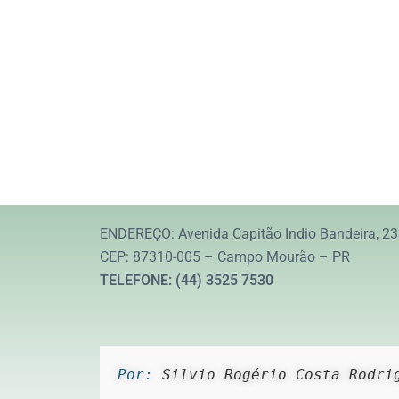
ENDEREÇO: Avenida Capitão Indio Bandeira, 23
CEP: 87310-005 – Campo Mourão – PR
TELEFONE: (44) 3525 7530
Por: 
Silvio Rogério Costa Rodri