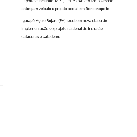
Esporte e inclusão: MPT, TRT e OAB em Mato Grosso
entregam veículo a projeto social em Rondonópolis
Igarapé-Açu e Bujaru (PA) recebem nova etapa de
implementação do projeto nacional de inclusão
catadoras e catadores