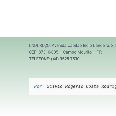
ENDEREÇO: Avenida Capitão Indio Bandeira, 23
CEP: 87310-005 – Campo Mourão – PR
TELEFONE: (44) 3525 7530
Por: 
Silvio Rogério Costa Rodri