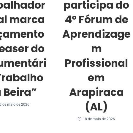
balhador
participa do
al marca
4º Fórum de
çamento
Aprendizage
teaser do
m
umentári
Profissional
Trabalho
em
 Beira”
Arapiraca
(AL)
6 de maio de 2026
18 de maio de 2026