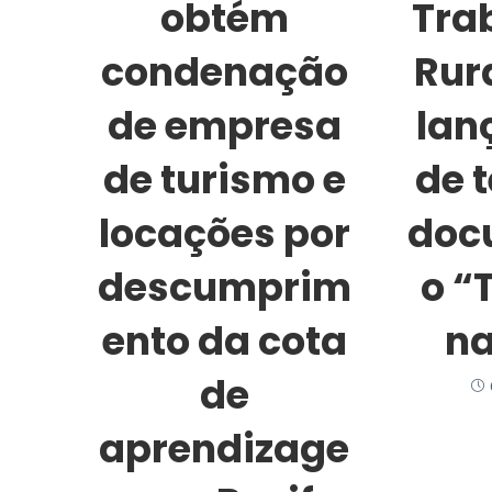
obtém
Tra
condenação
Rur
de empresa
lan
de turismo e
de 
locações por
doc
descumprim
o “
ento da cota
na
de
aprendizage