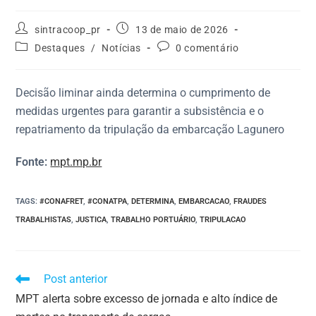
sintracoop_pr
13 de maio de 2026
Destaques
/
Notícias
0 comentário
Decisão liminar ainda determina o cumprimento de
medidas urgentes para garantir a subsistência e o
repatriamento da tripulação da embarcação Lagunero
Fonte:
mpt.mp.br
TAGS
:
#CONAFRET
,
#CONATPA
,
DETERMINA
,
EMBARCACAO
,
FRAUDES
TRABALHISTAS
,
JUSTICA
,
TRABALHO PORTUÁRIO
,
TRIPULACAO
Post anterior
MPT alerta sobre excesso de jornada e alto índice de