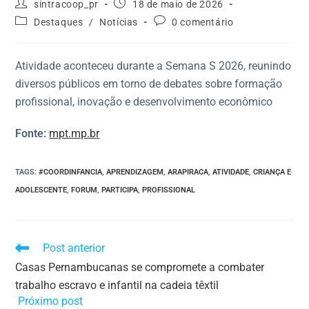
sintracoop_pr
18 de maio de 2026
Destaques
/
Notícias
0 comentário
Atividade aconteceu durante a Semana S 2026, reunindo
diversos públicos em torno de debates sobre formação
profissional, inovação e desenvolvimento econômico
Fonte:
mpt.mp.br
TAGS
:
#COORDINFANCIA
,
APRENDIZAGEM
,
ARAPIRACA
,
ATIVIDADE
,
CRIANÇA E
ADOLESCENTE
,
FORUM
,
PARTICIPA
,
PROFISSIONAL
Post anterior
Casas Pernambucanas se compromete a combater
trabalho escravo e infantil na cadeia têxtil
Próximo post