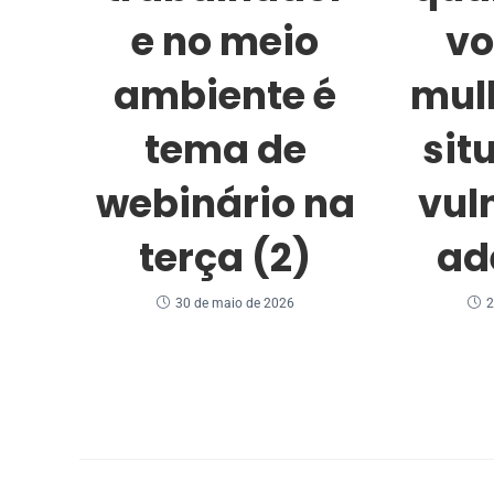
e no meio
vo
ambiente é
mul
tema de
sit
webinário na
vul
terça (2)
ad
30 de maio de 2026
2