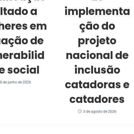
ltado a
implementa
heres em
ção do
uação de
projeto
nerabilid
nacional de
e social
inclusão
catadoras e
6 de junho de 2026
catadores
3 de agosto de 2026