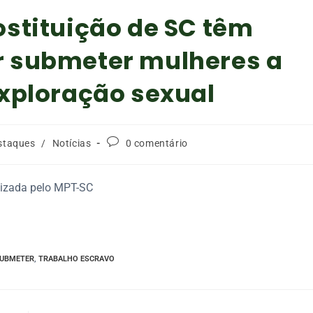
ostituição de SC têm
r submeter mulheres a
exploração sexual
staques
/
Notícias
0 comentário
juizada pelo MPT-SC
UBMETER
,
TRABALHO ESCRAVO