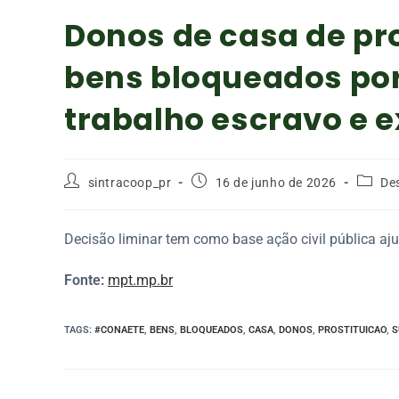
Donos de casa de pr
bens bloqueados po
trabalho escravo e 
sintracoop_pr
16 de junho de 2026
De
Decisão liminar tem como base ação civil pública a
Fonte:
mpt.mp.br
TAGS
:
#CONAETE
,
BENS
,
BLOQUEADOS
,
CASA
,
DONOS
,
PROSTITUICAO
,
S