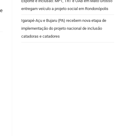
Esporte e inclusão: MPT, TRT e OAB em Mato Grosso
entregam veículo a projeto social em Rondonópolis
de
Igarapé-Açu e Bujaru (PA) recebem nova etapa de
implementação do projeto nacional de inclusão
catadoras e catadores